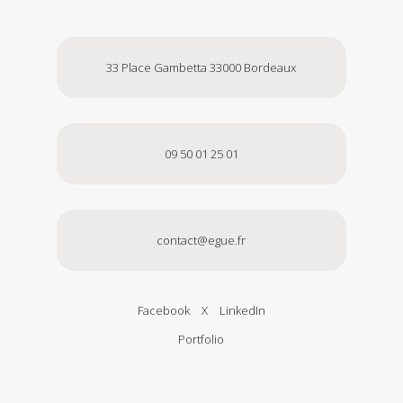
IDENTITÉ, MOTION DESIGN
33 Place Gambetta 33000 Bordeaux
Crowd Storming
ALTRAN, THE I PROJECT
09 50 01 25 01
contact@egue.fr
Facebook
X
LinkedIn
Portfolio
IDENTITÉ
Sortez couverts !
BIWINE