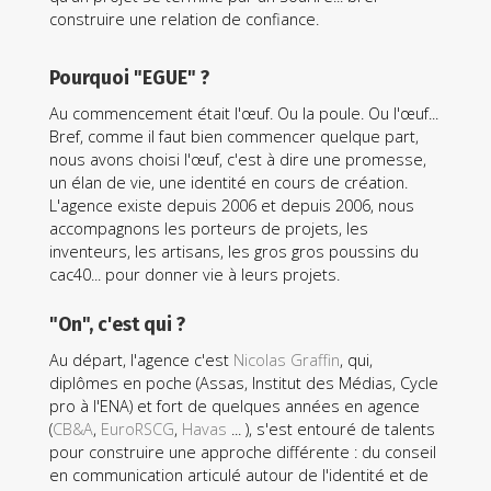
construire une relation de confiance.
IDENTITÉ, PRINT & WEB
Anticiper la crise
Pourquoi "EGUE" ?
LE CAPRI
Au commencement était l'œuf. Ou la poule. Ou l'œuf...
Bref, comme il faut bien commencer quelque part,
nous avons choisi l'œuf, c'est à dire une promesse,
un élan de vie, une identité en cours de création.
L'agence existe depuis 2006 et depuis 2006, nous
accompagnons les porteurs de projets, les
inventeurs, les artisans, les gros gros poussins du
cac40... pour donner vie à leurs projets.
"On", c'est qui ?
Au départ, l'agence c'est
Nicolas Graffin
, qui,
diplômes en poche (Assas, Institut des Médias, Cycle
IDENTITÉ
La dame aux mille fleurs
pro à l'ENA) et fort de quelques années en agence
NAOLYS
(
CB&A
,
EuroRSCG
,
Havas
... ), s'est entouré de talents
pour construire une approche différente : du conseil
en communication articulé autour de l'identité et de