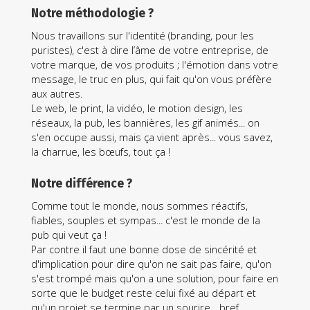
Notre méthodologie ?
Nous travaillons sur l'identité (branding, pour les
puristes), c'est à dire l’âme de votre entreprise, de
votre marque, de vos produits ; l'émotion dans votre
message, le truc en plus, qui fait qu'on vous préfère
aux autres.
Le web, le print, la vidéo, le motion design, les
réseaux, la pub, les bannières, les gif animés... on
IDENTITÉ
Le patron qui surf
s'en occupe aussi, mais ça vient après... vous savez,
SLIDEPARK
la charrue, les bœufs, tout ça !
Notre différence ?
Comme tout le monde, nous sommes réactifs,
fiables, souples et sympas... c'est le monde de la
pub qui veut ça !
Par contre il faut une bonne dose de sincérité et
d'implication pour dire qu'on ne sait pas faire, qu'on
s'est trompé mais qu'on a une solution, pour faire en
sorte que le budget reste celui fixé au départ et
qu'un projet se termine par un sourire... bref