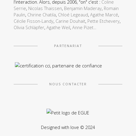
l'interaction. Alors, depuis 2006, "on" c'est :
Coline
Serrie
,
Nicolas Thaissen
,
Benjamin Maderay
,
Romain
Paulin
,
Chirine Chatila
,
Chloé Legeaud
,
Agathe Marcé
,
Cécile Fisson-Landy
,
Carine Douhait
,
Pette Etchevery
,
Olivia Schläpfer
,
Agathe Weil
,
Anne Pizet...
PARTENARIAT
EXPÉRIENCE (UX) & WEB DESIGN (UI)
Energies homme-timales
DIRECT ENERGIE
NOUS CONTACTER
Designed with love © 2024