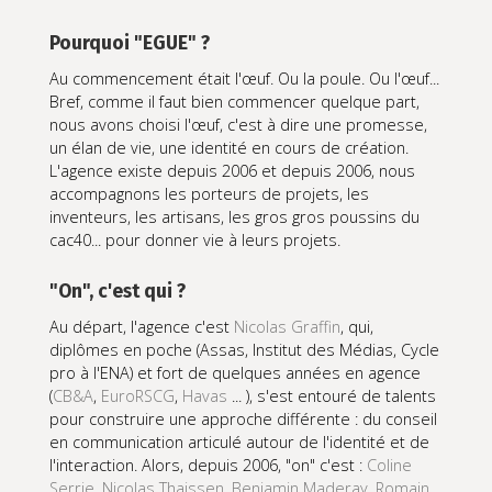
Pourquoi "EGUE" ?
Au commencement était l'œuf. Ou la poule. Ou l'œuf...
Bref, comme il faut bien commencer quelque part,
nous avons choisi l'œuf, c'est à dire une promesse,
un élan de vie, une identité en cours de création.
L'agence existe depuis 2006 et depuis 2006, nous
accompagnons les porteurs de projets, les
inventeurs, les artisans, les gros gros poussins du
cac40... pour donner vie à leurs projets.
"On", c'est qui ?
Au départ, l'agence c'est
Nicolas Graffin
, qui,
diplômes en poche (Assas, Institut des Médias, Cycle
pro à l'ENA) et fort de quelques années en agence
(
CB&A
,
EuroRSCG
,
Havas
... ), s'est entouré de talents
pour construire une approche différente : du conseil
en communication articulé autour de l'identité et de
l'interaction. Alors, depuis 2006, "on" c'est :
Coline
Serrie
,
Nicolas Thaissen
,
Benjamin Maderay
,
Romain