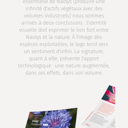
essentielle de Naolys (produire une
infinité d'actifs végétaux avec des
volumes industriels) nous sommes
arrivés à deux conclusions : l'identité
visuelle doit exprimer le lien fort entre
Naolys et la nature. À l'image des
espèces exploitables, le logo tend vers
un sentiment d'infini. La signature,
quant à elle, présente l'apport
technologique : une nature augmentée,
dans ses effets, dans son volume.